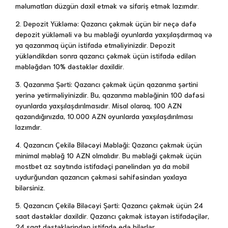
məlumatları düzgün daxil etmək və sifariş etmək lazımdır.
2. Depozit Yükləmə: Qazancı çəkmək üçün bir neçə dəfə
depozit yükləməli və bu məbləği oyunlarda yaxşılaşdırmaq və
ya qazanmaq üçün istifadə etməliyinizdir. Depozit
yükləndikdən sonra qazancı çəkmək üçün istifadə edilən
məbləğdən 10% dəstəklər daxildir.
3. Qazanma Şərti: Qazancı çəkmək üçün qazanma şərtini
yerinə yetirməliyinizdir. Bu, qazanma məbləğinin 100 dəfəsi
oyunlarda yaxşılaşdırılmasıdır. Misal olaraq, 100 AZN
qazandığınızda, 10.000 AZN oyunlarda yaxşılaşdırılması
lazımdır.
4. Qazancın Çekilə Biləcəyi Məbləği: Qazancı çəkmək üçün
minimal məbləğ 10 AZN olmalıdır. Bu məbləği çəkmək üçün
mostbet az saytında istifadəçi panelindən ya da mobil
uydurğundan qazancın çəkməsi səhifəsindən yoxlaya
bilərsiniz.
5. Qazancın Çekilə Biləcəyi Şərti: Qazancı çəkmək üçün 24
saat dəstəklər daxildir. Qazancı çəkmək istəyən istifadəçilər,
24 saat dəstəklərindən istifadə edə bilərlər.