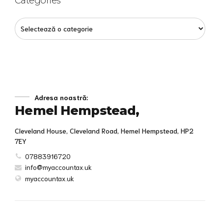
Categories
Adresa noastră:
Hemel Hempstead,
Cleveland House, Cleveland Road, Hemel Hempstead, HP2
7EY
07883916720
info@myaccountax.uk
myaccountax.uk