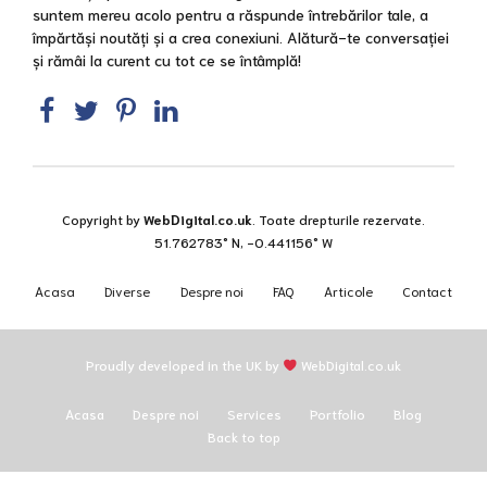
suntem mereu acolo pentru a răspunde întrebărilor tale, a
împărtăși noutăți și a crea conexiuni. Alătură-te conversației
și rămâi la curent cu tot ce se întâmplă!
Copyright by
WebDigital.co.uk
. Toate drepturile rezervate.
51.762783° N, -0.441156° W
Acasa
Diverse
Despre noi
FAQ
Articole
Contact
Proudly developed in the UK by
WebDigital.co.uk
Acasa
Despre noi
Services
Portfolio
Blog
Back to top