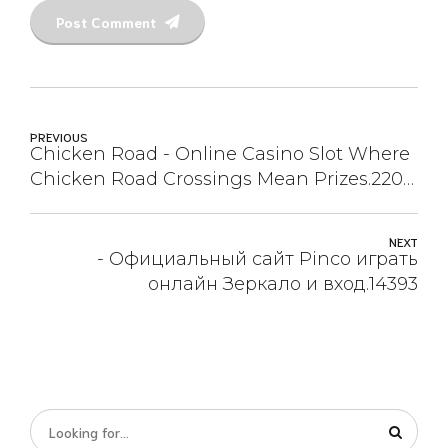
Post Comment
PREVIOUS
Chicken Road - Online Casino Slot Where
Chicken Road Crossings Mean Prizes.2209
(2)
NEXT
- Официальный сайт Pinco играть
онлайн Зеркало и вход.14393