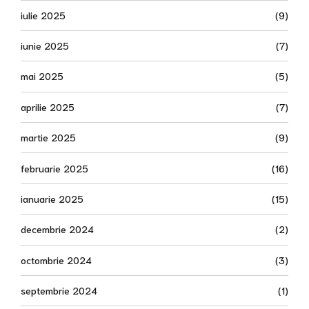
iulie 2025
(9)
iunie 2025
(7)
mai 2025
(5)
aprilie 2025
(7)
martie 2025
(9)
februarie 2025
(16)
ianuarie 2025
(15)
decembrie 2024
(2)
octombrie 2024
(3)
septembrie 2024
(1)