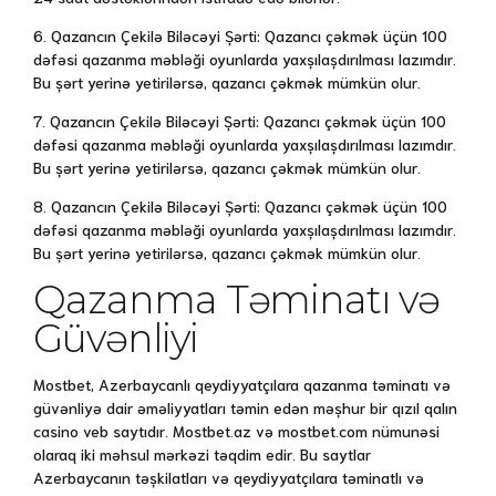
6. Qazancın Çekilə Biləcəyi Şərti: Qazancı çəkmək üçün 100
dəfəsi qazanma məbləği oyunlarda yaxşılaşdırılması lazımdır.
Bu şərt yerinə yetirilərsə, qazancı çəkmək mümkün olur.
7. Qazancın Çekilə Biləcəyi Şərti: Qazancı çəkmək üçün 100
dəfəsi qazanma məbləği oyunlarda yaxşılaşdırılması lazımdır.
Bu şərt yerinə yetirilərsə, qazancı çəkmək mümkün olur.
8. Qazancın Çekilə Biləcəyi Şərti: Qazancı çəkmək üçün 100
dəfəsi qazanma məbləği oyunlarda yaxşılaşdırılması lazımdır.
Bu şərt yerinə yetirilərsə, qazancı çəkmək mümkün olur.
Qazanma Təminatı və
Güvənliyi
Mostbet, Azerbaycanlı qeydiyyatçılara qazanma təminatı və
güvənliyə dair əməliyyatları təmin edən məşhur bir qızıl qalın
casino veb saytıdır. Mostbet.az və mostbet.com nümunəsi
olaraq iki məhsul mərkəzi təqdim edir. Bu saytlar
Azerbaycanın təşkilatları və qeydiyyatçılara təminatlı və