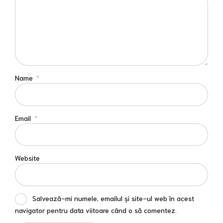
Name
*
Email
*
Website
Salvează-mi numele, emailul și site-ul web în acest
navigator pentru data viitoare când o să comentez.