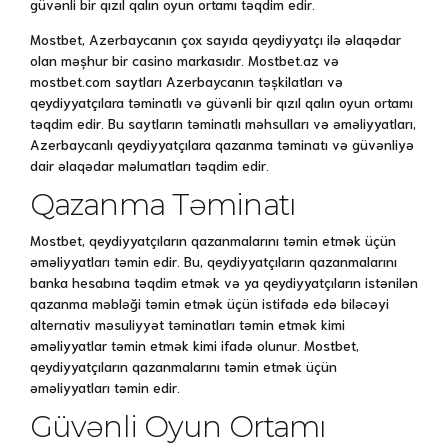
güvənli bir qızıl qalın oyun ortamı təqdim edir.
Mostbet, Azerbaycanın çox sayıda qeydiyyatçı ilə əlaqədar
olan məşhur bir casino markasıdır. Mostbet.az və
mostbet.com saytları Azerbaycanın təşkilatları və
qeydiyyatçılara təminatlı və güvənli bir qızıl qalın oyun ortamı
təqdim edir. Bu saytların təminatlı məhsulları və əməliyyatları,
Azerbaycanlı qeydiyyatçılara qazanma təminatı və güvənliyə
dair əlaqədar məlumatları təqdim edir.
Qazanma Təminatı
Mostbet, qeydiyyatçıların qazanmalarını təmin etmək üçün
əməliyyatları təmin edir. Bu, qeydiyyatçıların qazanmalarını
banka hesabına təqdim etmək və ya qeydiyyatçıların istənilən
qazanma məbləği təmin etmək üçün istifadə edə biləcəyi
alternativ məsuliyyət təminatları təmin etmək kimi
əməliyyatlar təmin etmək kimi ifadə olunur. Mostbet,
qeydiyyatçıların qazanmalarını təmin etmək üçün
əməliyyatları təmin edir.
Güvənli Oyun Ortamı