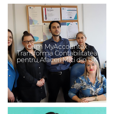
Cum MyAccountax
Transforma Contabilitatea
pentru Afaceri Mici din UK