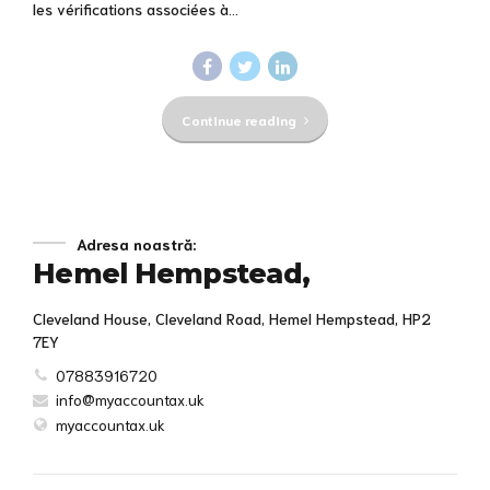
les vérifications associées à...
Continue reading
Adresa noastră:
Hemel Hempstead,
Cleveland House, Cleveland Road, Hemel Hempstead, HP2
7EY
07883916720
info@myaccountax.uk
myaccountax.uk