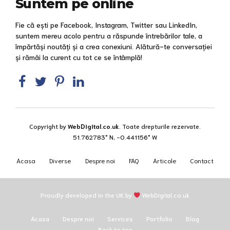
Suntem pe online
Fie că ești pe Facebook, Instagram, Twitter sau LinkedIn,
suntem mereu acolo pentru a răspunde întrebărilor tale, a
împărtăși noutăți și a crea conexiuni. Alătură-te conversației
și rămâi la curent cu tot ce se întâmplă!
Copyright by
WebDigital.co.uk
. Toate drepturile rezervate.
51.762783° N, -0.441156° W
Acasa
Diverse
Despre noi
FAQ
Articole
Contact
Proudly developed in the UK by
WebDigital.co.uk
Acasa
Despre noi
Services
Portfolio
Blog
Back to top