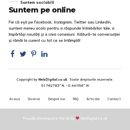
Suntem sociabili
Suntem pe online
Fie că ești pe Facebook, Instagram, Twitter sau LinkedIn,
suntem mereu acolo pentru a răspunde întrebărilor tale, a
împărtăși noutăți și a crea conexiuni. Alătură-te conversației
și rămâi la curent cu tot ce se întâmplă!
Copyright by
WebDigital.co.uk
. Toate drepturile rezervate.
51.762783° N, -0.441156° W
Acasa
Diverse
Despre noi
FAQ
Articole
Contact
Proudly developed in the UK by
WebDigital.co.uk