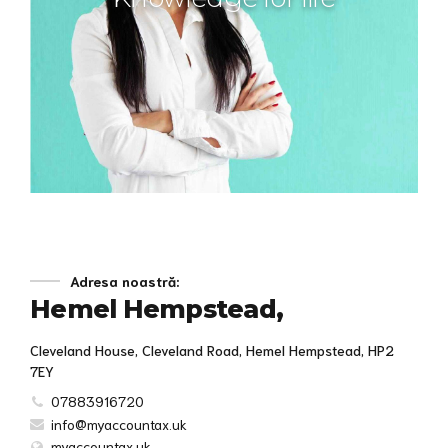
Adresa noastră:
Hemel Hempstead,
Cleveland House, Cleveland Road, Hemel Hempstead, HP2
7EY
07883916720
info@myaccountax.uk
myaccountax.uk