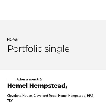
Express MyAccounTax
HOME
Portfolio single
Adresa noastră:
Hemel Hempstead,
Cleveland House, Cleveland Road, Hemel Hempstead, HP2
7EY