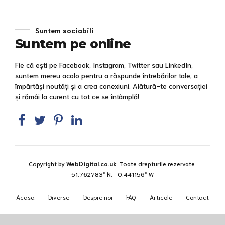
Suntem sociabili
Suntem pe online
Fie că ești pe Facebook, Instagram, Twitter sau LinkedIn,
suntem mereu acolo pentru a răspunde întrebărilor tale, a
împărtăși noutăți și a crea conexiuni. Alătură-te conversației
și rămâi la curent cu tot ce se întâmplă!
Copyright by
WebDigital.co.uk
. Toate drepturile rezervate.
51.762783° N, -0.441156° W
Acasa
Diverse
Despre noi
FAQ
Articole
Contact