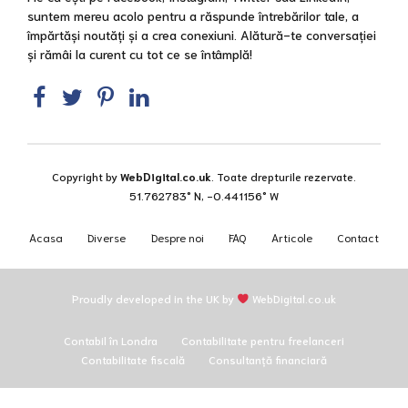
suntem mereu acolo pentru a răspunde întrebărilor tale, a
împărtăși noutăți și a crea conexiuni. Alătură-te conversației
și rămâi la curent cu tot ce se întâmplă!
Copyright by
WebDigital.co.uk
. Toate drepturile rezervate.
51.762783° N, -0.441156° W
Acasa
Diverse
Despre noi
FAQ
Articole
Contact
Proudly developed in the UK by
WebDigital.co.uk
Contabil în Londra
Contabilitate pentru freelanceri
Contabilitate fiscală
Consultanță financiară