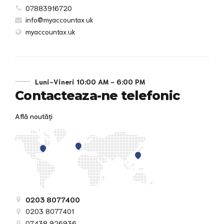
07883916720
info@myaccountax.uk
myaccountax.uk
Luni-Vineri 10:00 AM - 6:00 PM
Contacteaza-ne telefonic
Află noutăți
0203 8077400
0203 8077401
07438 926936